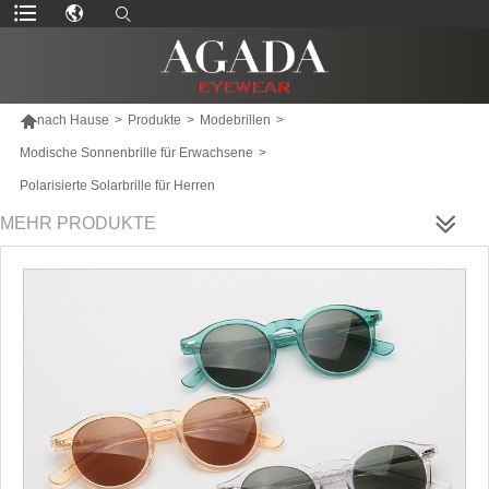

nach Hause
>
Produkte
>
Modebrillen
>
Modische Sonnenbrille für Erwachsene
>
Polarisierte Solarbrille für Herren
MEHR PRODUKTE