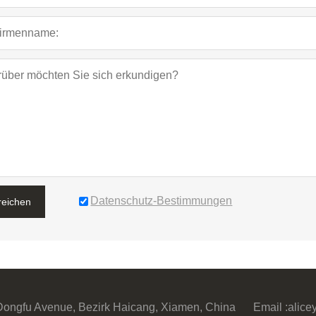
Datenschutz-Bestimmungen
reichen
 Dongfu Avenue, Bezirk Haicang, Xiamen, China
Email :
alic