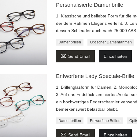
Personalisierte Damenbrille
1. Klassische und beliebte Form für die 
der dem Rahmen Eleganz verleiht. 3. Es 
dessen Schleuder auch nach 25.000 ABS 
Damenbrillen
Optischer Damenrahmen

Send Email
Einzelheiten
Entworfene Lady Spectale-Brille
1. Brillenglasform für Damen. 2. Monoblo
3. Auf das Endstück laminiertes Acetat so
ein hochwertiges Federscharnier verwen
bemerkenswert belastbar bleibt.
Damenbrillen
Entworfene Brillen
Opti

Send Email
Einzelheiten