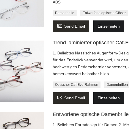
ABS
Damenbrille
Entworfene optische Gläser

Send Email
Einzelheiten
Trend laminierter optischer Cat
1. Beliebtes klassisches Augenform-Desig
für das Endstück verwendet wird, um den
hochwertiges Federscharnier verwendet,
bemerkenswert belastbar blieb.
Optischer Cat-Eye-Rahmen
Damenbrillen

Send Email
Einzelheiten
Entworfene optische Damenbrille
1. Beliebtes Formdesign für Damen 2. Metal