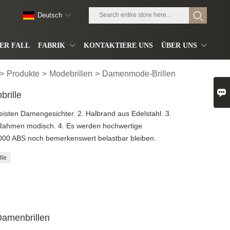
Deutsch
ER FALL
FABRIK
KONTAKTIERE UNS
ÜBER UNS
>
Produkte
>
Modebrillen
>
Damenmode-Brillen

rille
eisten Damengesichter. 2. Halbrand aus Edelstahl. 3.
 Rahmen modisch. 4. Es werden hochwertige
000 ABS noch bemerkenswert belastbar bleiben.
lle
Damenbrillen