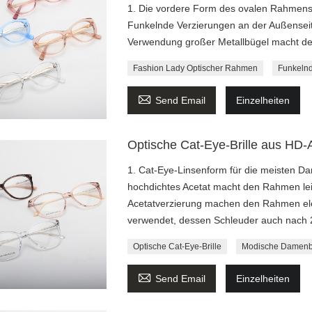
1. Die vordere Form des ovalen Rahmens i
Funkelnde Verzierungen an der Außensei
Verwendung großer Metallbügel macht de
Fashion Lady Optischer Rahmen
Funkelnd

Send Email
Einzelheiten
Optische Cat-Eye-Brille aus HD-
1. Cat-Eye-Linsenform für die meisten D
hochdichtes Acetat macht den Rahmen leic
Acetatverzierung machen den Rahmen eleg
verwendet, dessen Schleuder auch nach 
Optische Cat-Eye-Brille
Modische Damenbr

Send Email
Einzelheiten