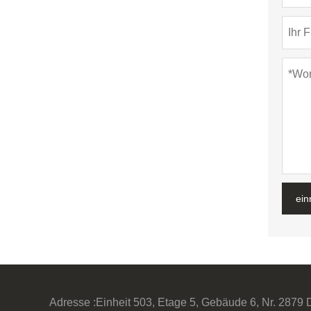
ein
Adresse :
Einheit 503, Etage 5, Gebäude 6, Nr. 2879