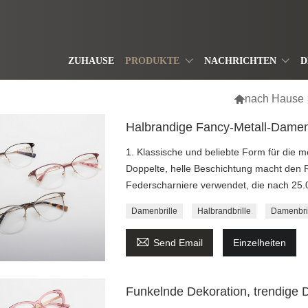
ZUHAUSE
PRODUKTE
NACHRICHTEN
D

nach Hause
Halbrandige Fancy-Metall-Damenb
1. Klassische und beliebte Form für die m
Doppelte, helle Beschichtung macht den
Federscharniere verwendet, die nach 25.
Damenbrille
Halbrandbrille
Damenbri

Send Email
Einzelheiten
Funkelnde Dekoration, trendige 