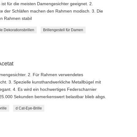
st für die meisten Damengesichter geeignet. 2.
te der Schläfen machen den Rahmen modisch. 3. Die
n Rahmen stabil
e Dekorationsbrillen
Brillengestell für Damen
Acetat
amengesichter. 2. Für Rahmen verwendetes
ht. 3. Spezielle kunsthandwerkliche Metallbügel mit
ant. 4. Es wird ein hochwertiges Federscharnier
25.000 Sekunden bemerkenswert belastbar blieb abgs.
ille
d Cat-Eye-Brille