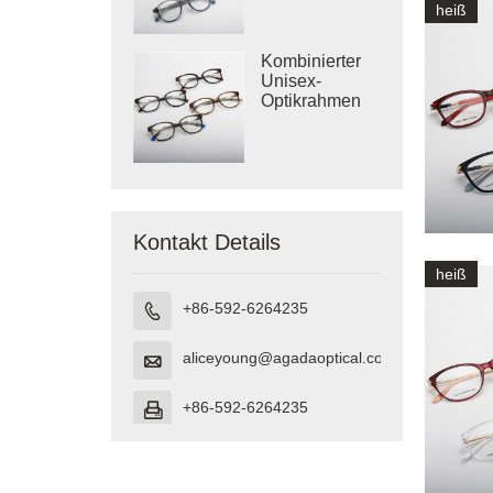
Acetat
heiß
Kombinierter
Unisex-
Optikrahmen
aus Metall und
Acetat
Kontakt Details
heiß
+86-592-6264235

aliceyoung@agadaoptical.com

+86-592-6264235
