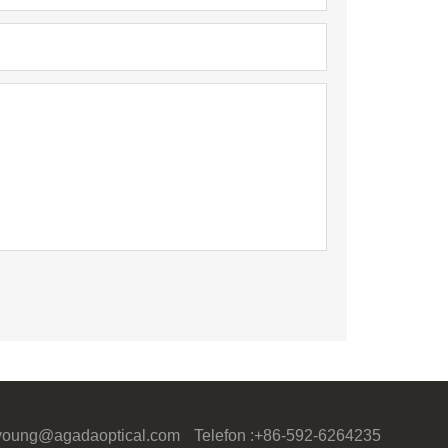
eyoung@agadaoptical.com
Telefon :
+86-592-6264235