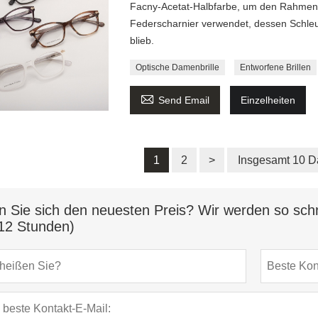
Facny-Acetat-Halbfarbe, um den Rahmen 
Federscharnier verwendet, dessen Schle
blieb.
Optische Damenbrille
Entworfene Brillen

Send Email
Einzelheiten
1
2
>
Insgesamt 10 D
n Sie sich den neuesten Preis? Wir werden so schn
12 Stunden)