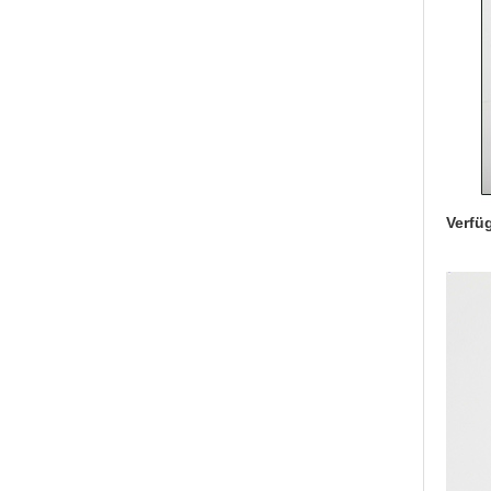
Verfü