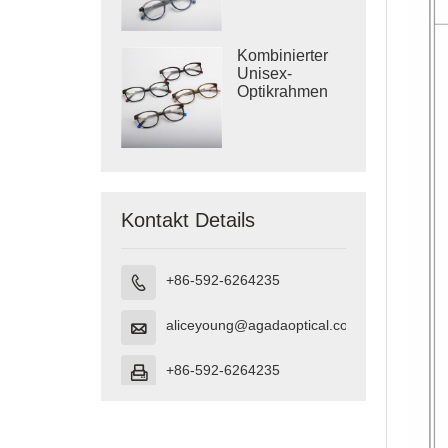
Acetat
Kombinierter
Unisex-
Optikrahmen
aus Metall und
Acetat
Kontakt Details
+86-592-6264235

aliceyoung@agadaoptical.com

+86-592-6264235
