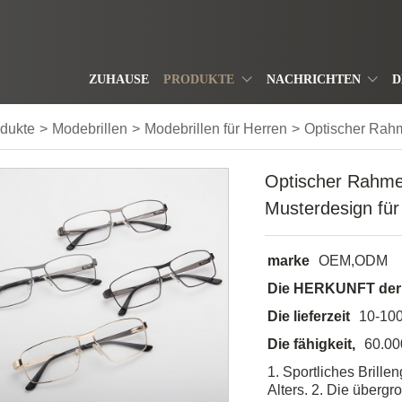
ZUHAUSE
PRODUKTE
NACHRICHTEN
D
dukte
>
Modebrillen
>
Modebrillen für Herren
>
Optischer Rah
Optischer Rahme
Musterdesign fü
marke
OEM,ODM
Die HERKUNFT der
Die lieferzeit
10-10
Die fähigkeit,
60.00
1. Sportliches Brill
Alters. 2. Die übergr