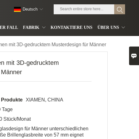
Deutsch
ER FALL
FABRIK
KONTAKTIERE UNS
ÜBER UNS
men mit 3D-gedrucktem Musterdesign für Männer

n mit 3D-gedrucktem
r Männer
 Produkte
XIAMEN, CHINA
0 Tage
0 Stück/Monat
englasdesign für Männer unterschiedlichen
oße Brillenglasbreite von 57 mm eignet