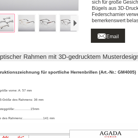
sich für große Gesich
Bügels aus 3D-Druck.
Federscharnier verw
bemerkenswert belast

Email
ptischer Rahmen mit 3D-gedrucktem Musterdesig
ruktionszeichnung für sportliche Herrenbrillen (Art.-Nr.: GM4005)
röße vorne: A: 57 mm
 B-Größe des Rahmens: 36 mm
eggröße:.................15mm
des Rahmens:......................141 mm